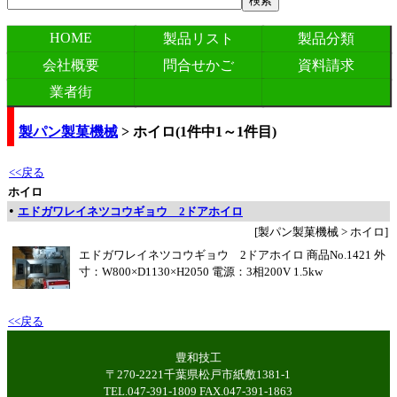
HOME
製品リスト
製品分類
会社概要
問合せかご
資料請求
業者街
製パン製菓機械
>
ホイロ
(
1
件中
1
～
1
件目)
<<戻る
ホイロ
•
エドガワレイネツコウギョウ 2ドアホイロ
[製パン製菓機械 > ホイロ]
エドガワレイネツコウギョウ 2ドアホイロ 商品No.1421 外
寸：W800×D1130×H2050 電源：3相200V 1.5kw
<<戻る
豊和技工
〒270-2221千葉県松戸市紙敷1381-1
TEL.047-391-1809 FAX.047-391-1863