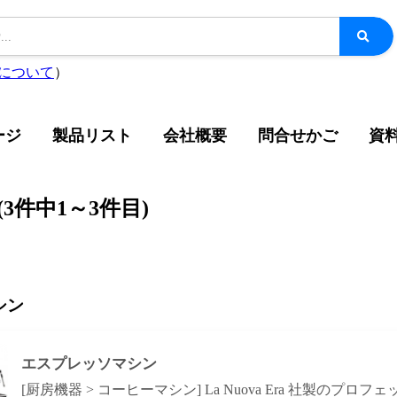
について
）
ージ
製品リスト
会社概要
問合せかご
資
(
3
件中
1
～
3
件目)
シン
エスプレッソマシン
[厨房機器 > コーヒーマシン] La Nuova Era 社製のプロフ