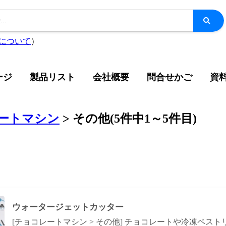
について
）
ージ
製品リスト
会社概要
問合せかご
資
ートマシン
>
その他
(
5
件中
1
～
5
件目)
ウォータージェットカッター
[チョコレートマシン > その他] チョコレートや冷凍ペスト