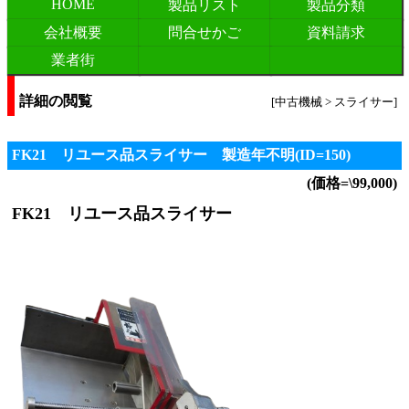
HOME
製品リスト
製品分類
会社概要
問合せかご
資料請求
業者街
詳細の閲覧
[中古機械 > スライサー]
FK21 リユース品スライサー 製造年不明(ID=150)
(価格=\99,000)
FK21 リユース品スライサー