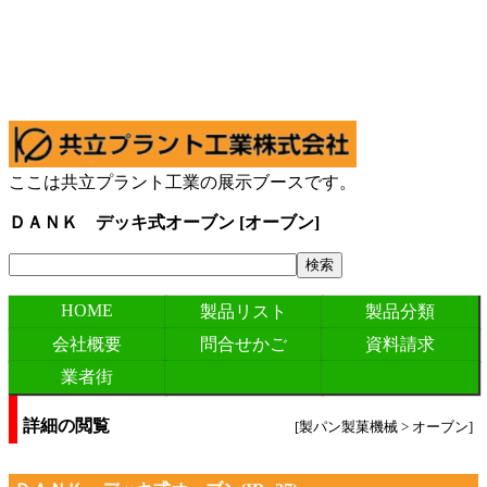
ここは共立プラント工業の展示ブースです。
ＤＡＮＫ デッキ式オーブン [オーブン]
HOME
製品リスト
製品分類
会社概要
問合せかご
資料請求
業者街
詳細の閲覧
[製パン製菓機械 > オーブン]