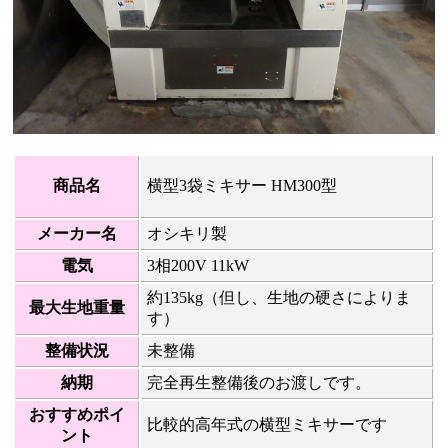
商品名
横型3袋ミキサー HM300型
メーカー名
オシキリ製
電気
3相200V 11kW
約135kg（但し、生地の硬さによりま
最大生地重量
す）
整備状況
未整備
納期
完全再生整備後のお渡しです。
おすすめポイ
比較的高年式の横型ミキサーです
ント