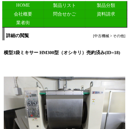
HOME
製品リスト
製品分類
会社概要
問合せかご
資料請求
業者街
詳細の閲覧
[中古機械 > その他]
横型3袋ミキサー HM300型（オシキリ）売約済み(ID=18)