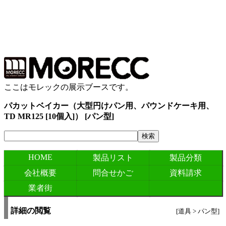
ここはモレックの展示ブースです。
パカットベイカー（大型円けパン用、パウンドケーキ用、
TD MR125 [10個入]） [パン型]
HOME
製品リスト
製品分類
会社概要
問合せかご
資料請求
業者街
詳細の閲覧
[道具 > パン型]