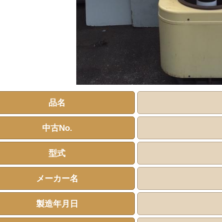
品名
中古No.
型式
メーカー名
製造年月日