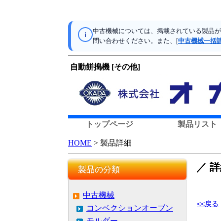
中古機械については、掲載されている製品が
i
問い合わせください。また、[
中古機械一括
自動餅搗機 [その他]
トップページ
製品リスト
HOME
> 製品詳細
／ 
製品の分類
中古機械
<<戻る
コンベクションオーブン
モルダー