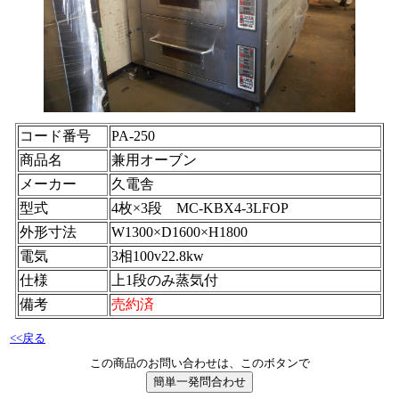
コード番号
PA-250
商品名
兼用オーブン
メーカー
久電舎
型式
4枚×3段 MC-KBX4-3LFOP
外形寸法
W1300×D1600×H1800
電気
3相100v22.8kw
仕様
上1段のみ蒸気付
備考
売約済
<<戻る
この商品のお問い合わせは、このボタンで