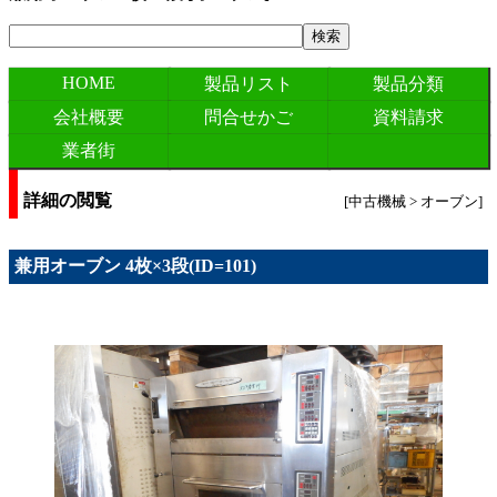
HOME
製品リスト
製品分類
会社概要
問合せかご
資料請求
業者街
詳細の閲覧
[中古機械 > オーブン]
兼用オーブン 4枚×3段(ID=101)