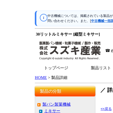
中古機械については、掲載されている製品が
i
問い合わせください。また、[
中古機械一括
30リットルミキサー [縦型ミキサー]
☎
トップページ
製品リスト
HOME
> 製品詳細
／ 
製品の分類
製パン製菓機械
<<戻る
ミキサー