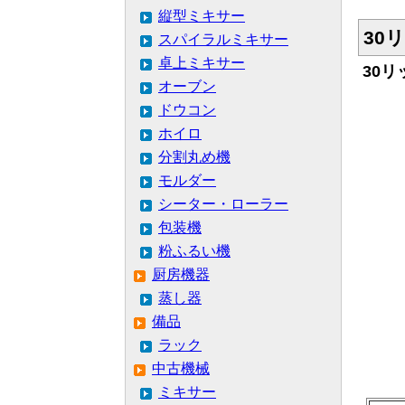
縦型ミキサー
30
スパイラルミキサー
卓上ミキサー
30
オーブン
ドウコン
ホイロ
分割丸め機
モルダー
シーター・ローラー
包装機
粉ふるい機
厨房機器
蒸し器
備品
ラック
中古機械
ミキサー