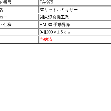
PA-975
ド番号
名
30リットルミキサー
カー
関東混合機工業
・仕様
HM-30 手動昇降
3相200ｖ1.5ｋｗ
売約済