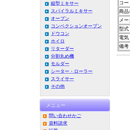
コー
縦型ミキサー
スパイラルミキサー
商品
オーブン
メー
コンベクションオーブン
型式
ドウコン
電気
ホイロ
備考
リターダー
分割丸め機
モルダー
シーター・ローラー
スライサー
その他
メニュー
問い合わせかご
資料請求