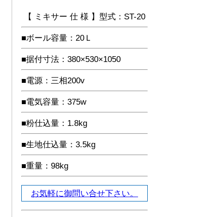
【 ミキサー 仕 様 】型式：ST-20
■ボール容量：20Ｌ
■据付寸法：380×530×1050
■電源：三相200v
■電気容量：375w
■粉仕込量：1.8kg
■生地仕込量：3.5kg
■重量：98kg
お気軽に御問い合せ下さい。