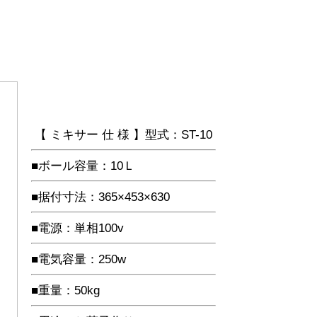
【 ミキサー 仕 様 】型式：ST-10
■ボール容量：10Ｌ
■据付寸法：365×453×630
■電源：単相100v
■電気容量：250w
■重量：50kg