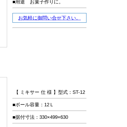
■用途 お菓子作りに。
お気軽に御問い合せ下さい。
【 ミキサー 仕 様 】型式：ST-12
■ボール容量：12Ｌ
■据付寸法：330×499×630