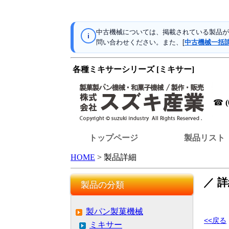
中古機械については、掲載されている製品が
i
問い合わせください。また、[
中古機械一括
各種ミキサーシリーズ [ミキサー]
☎
トップページ
製品リスト
HOME
> 製品詳細
／ 
製品の分類
製パン製菓機械
<<戻る
ミキサー