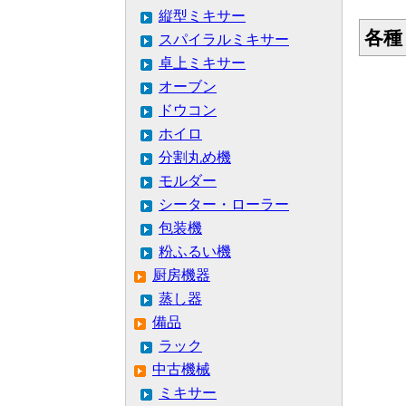
縦型ミキサー
各種
スパイラルミキサー
卓上ミキサー
オーブン
ドウコン
ホイロ
分割丸め機
モルダー
シーター・ローラー
包装機
粉ふるい機
厨房機器
蒸し器
備品
ラック
中古機械
ミキサー