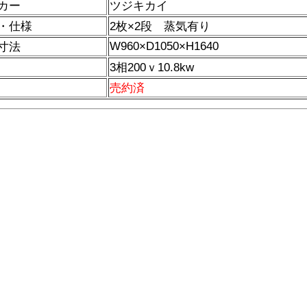
カー
ツジキカイ
・仕様
2枚×2段 蒸気有り
W960×D1050×H1640
寸法
3相200ｖ10.8kw
売約済