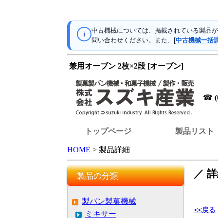
中古機械については、掲載されている製品が
i
問い合わせください。また、[
中古機械一括
兼用オーブン 2枚×2段 [オーブン]
☎
トップページ
製品リスト
HOME
> 製品詳細
／ 
製品の分類
製パン製菓機械
<<戻る
ミキサー