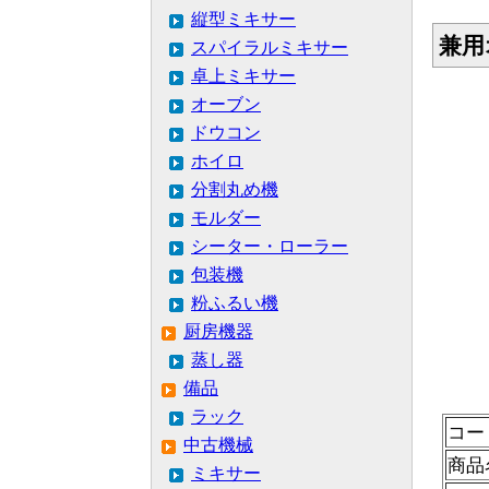
縦型ミキサー
兼用
スパイラルミキサー
卓上ミキサー
オーブン
ドウコン
ホイロ
分割丸め機
モルダー
シーター・ローラー
包装機
粉ふるい機
厨房機器
蒸し器
備品
ラック
コー
中古機械
商品
ミキサー