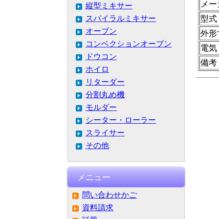
メー
縦型ミキサー
型式
スパイラルミキサー
オーブン
外形
コンベクションオーブン
電気
ドウコン
備考
ホイロ
リターダー
分割丸め機
モルダー
シーター・ローラー
スライサー
その他
メニュー
問い合わせかご
資料請求