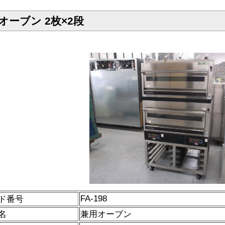
オーブン 2枚×2段
FA-198
ド番号
名
兼用オーブン