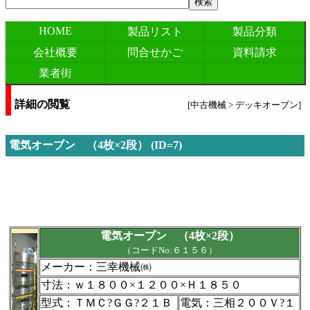
HOME
製品リスト
製品分類
会社概要
問合せかご
資料請求
業者街
詳細の閲覧
[中古機械 > デッキオーブン]
電気オーブン （4枚×2段） (ID=7)
電気オーブン （4枚×2段）
（コードNo:６１５６）
メーカー：三幸機械㈱
寸法：ｗ１８００×１２００×Ｈ１８５０
型式：ＴＭＣ?ＧＧ?２１Ｂ
電気：三相２００Ｖ?１