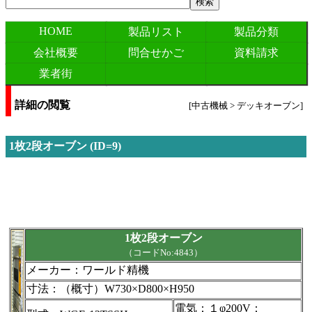
HOME
製品リスト
製品分類
会社概要
問合せかご
資料請求
業者街
詳細の閲覧
[中古機械 > デッキオーブン]
1枚2段オーブン (ID=9)
1枚2段オーブン
（コードNo:4843）
メーカー：ワールド精機
寸法：（概寸）W730×D800×H950
電気：１φ200V：