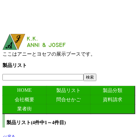
ここはアニーとヨセフの展示ブースです。
製品リスト
HOME
製品リスト
製品分類
会社概要
問合せかご
資料請求
業者街
製品リスト(
4
件中
1
～
4
件目)
<<戻る