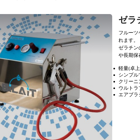
ゼラ
フルーツ
れます。
ゼラチン
や長期保
軽量(卓上
シンプル
クリーニ
ウルトラ
エアブラシ