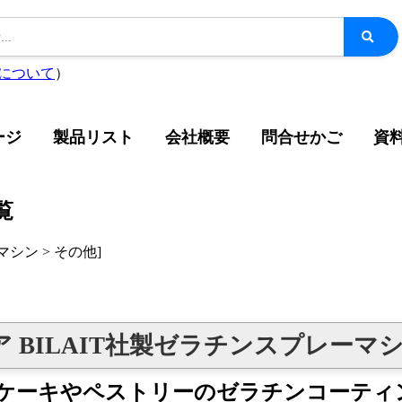
について
）
ージ
製品リスト
会社概要
問合せかご
資
覧
シン > その他]
 BILAIT社製ゼラチンスプレーマ
ケーキやペストリーのゼラチンコーティ