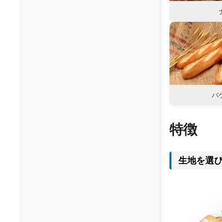
バ
特徴
生地を選び