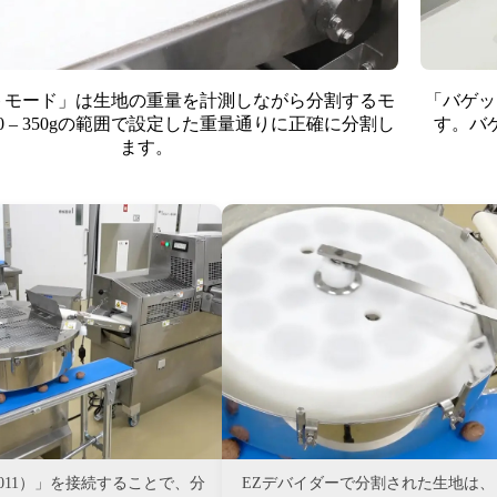
トモード」は生地の重量を計測しながら分割するモ
「バゲッ
0 – 350gの範囲で設定した重量通りに正確に分割し
す。バ
ます。
011）」を接続することで、分
EZデバイダーで分割された生地は、