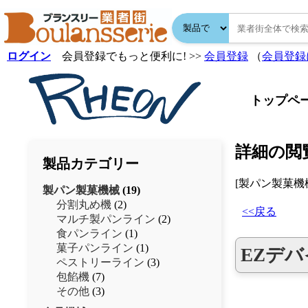
ログイン
会員登録でもっと便利に! >>
会員登録
（
会員登録
トップペ
詳細の閲
製品カテゴリー
[製パン製菓機械
製パン製菓機械
(19)
分割丸め機
(2)
<<戻る
マルチ製パンライン
(2)
食パンライン
(1)
菓子パンライン
(1)
EZデ
ペストリーライン
(3)
包餡機
(7)
その他
(3)