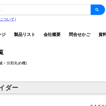
について
）
ージ
製品リスト
会社概要
問合せかご
資
覧
 > 分割丸め機]
バイダー