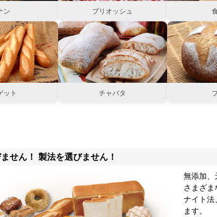
ナン
ブリオッシュ
ゲット
チャバタ
ません！ 製法を選びません！
無添加、
さまざま
ナイト法
ます。