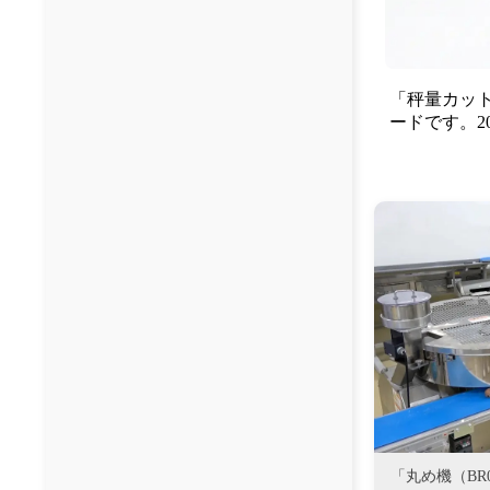
「秤量カッ
ードです。2
「丸め機（BR