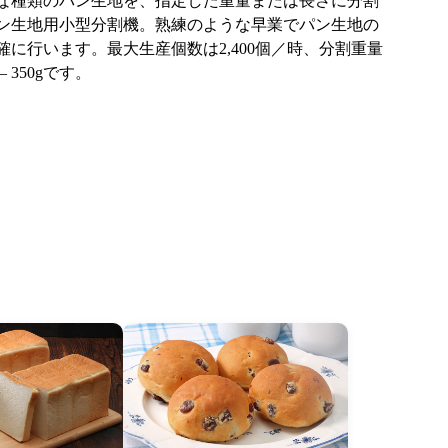
な種類のパン生地を、指定した重量または長さに分割
ン生地用小型分割機。熟練のような早業でパン生地の
確に行います。最大生産個数は2,400個／時、分割重量
– 350gです。