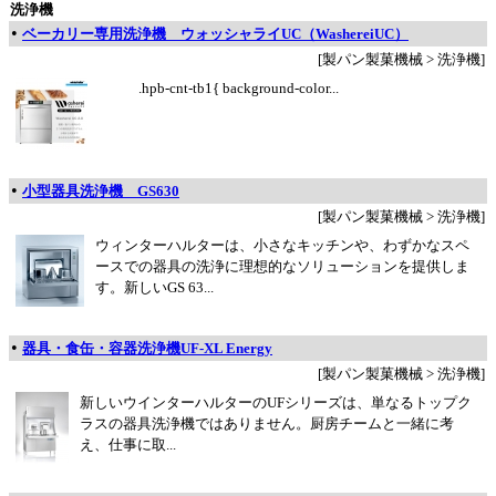
洗浄機
•
ベーカリー専用洗浄機 ウォッシャライUC（WashereiUC）
[製パン製菓機械 > 洗浄機]
.hpb-cnt-tb1{ background-color...
•
小型器具洗浄機 GS630
[製パン製菓機械 > 洗浄機]
ウィンターハルターは、小さなキッチンや、わずかなスペ
ースでの器具の洗浄に理想的なソリューションを提供しま
す。新しいGS 63...
•
器具・食缶・容器洗浄機UF-XL Energy
[製パン製菓機械 > 洗浄機]
新しいウインターハルターのUFシリーズは、単なるトップク
ラスの器具洗浄機ではありません。厨房チームと一緒に考
え、仕事に取...