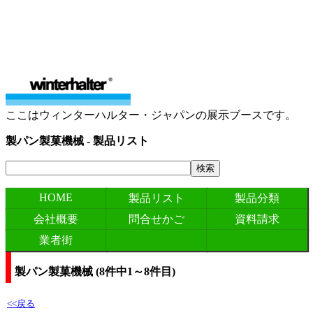
ここはウィンターハルター・ジャパンの展示ブースです。
製パン製菓機械 - 製品リスト
HOME
製品リスト
製品分類
会社概要
問合せかご
資料請求
業者街
製パン製菓機械 (
8
件中
1
～
8
件目)
<<戻る