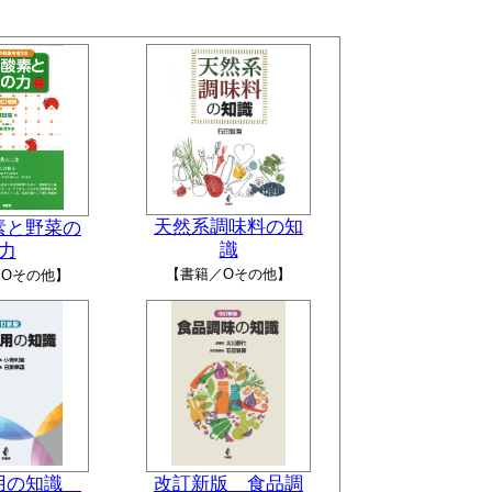
天然系調味料の知
素と野菜の
識
力
【書籍／Oその他】
Oその他】
用の知識
改訂新版 食品調