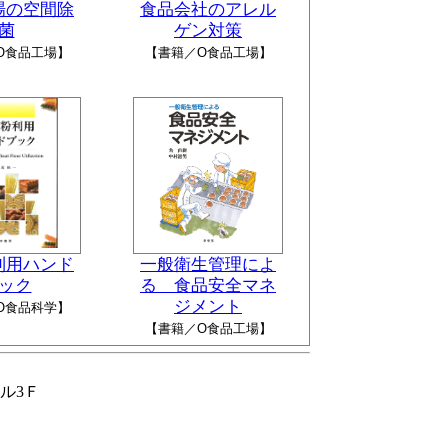
場の空間除
食品会社のアレル
菌
ゲン対策
O食品工場】
【書籍／O食品工場】
利用ハンド
一般衛生管理によ
ック
る 食品安全マネ
ジメント
O食品科学】
【書籍／O食品工場】
ビル3Ｆ