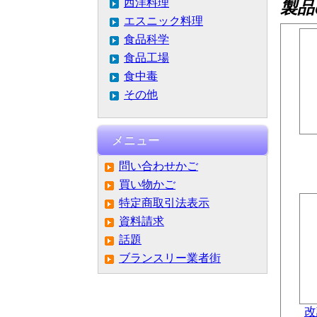
西洋料理
製品
エスニック料理
食品科学
食品工場
食中毒
その他
メニュー
問い合わせかご
買い物かご
特定商取引法表示
資料請求
話題
ブランスリー業者街
改