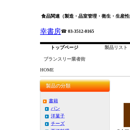
食品関連（製造・品室管理・衛生・生産性
幸書房
☎
03-3512-0165
トップページ
製品リスト
ブランスリー業者街
HOME
製品の分類
書籍
パン
洋菓子
チーズ