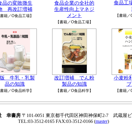
食品工
食品の変敗微生
食品企業の全社的
物 再改訂増補
生産性向上マネジ
メント
【書籍／
書籍／O食品工場】
【書籍／O食品工場】
版 牛乳・乳製
改訂増補 でん粉
小麦粉
品の知識
製品の知識
ブ
書籍／O食品科学】
【書籍／O食品科学】
【書籍／
社 幸書房
〒101-0051 東京都千代田区神田神保町2-7 武蔵屋
TEL:03-3512-0165 FAX:03-3512-0166 (
master
)