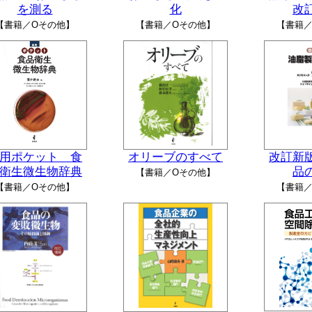
を測る
化
改
【書籍／Oその他】
【書籍／Oその他】
【書籍／
用ポケット 食
オリーブのすべて
改訂新
衛生微生物辞典
品
【書籍／Oその他】
【書籍／Oその他】
【書籍／