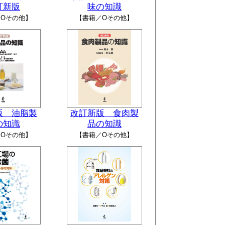
訂新版
味の知識
Oその他】
【書籍／Oその他】
版 油脂製
改訂新版 食肉製
の知識
品の知識
Oその他】
【書籍／Oその他】