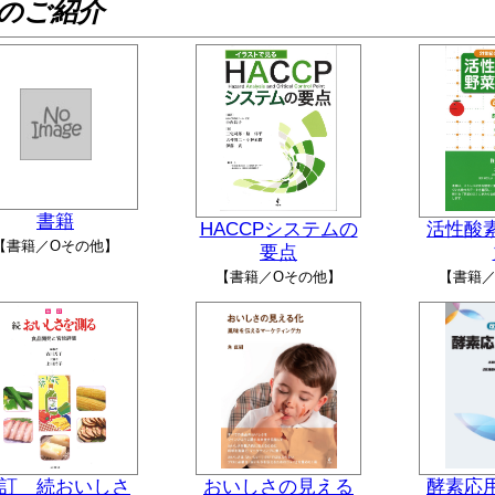
のご紹介
書籍
HACCPシステムの
活性酸
【書籍／Oその他】
要点
【書籍／Oその他】
【書籍／
訂 続おいしさ
おいしさの見える
酵素応