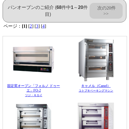
パンオーブンのご紹介 (
68
件中
1
～
20
件
次の20件
>>
目)
ページ：
[1]
[
2
] [
3
] [
4
]
固定窯オーブン「フォルノ ドゥー
キャメル（Camel）
エ」FO-2
コトブキベーキングマシン
ツジ・キカイ