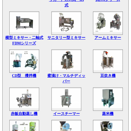
式
横型ミキサー・二軸式
サニタリー型ミキサー
アームミキサー
FDMシリーズ
CD型 攪拌機
蜜漬け・マルチディッ
豆炊き機
パー
赤飯自動蒸し機
イースチーマー
蒸米機