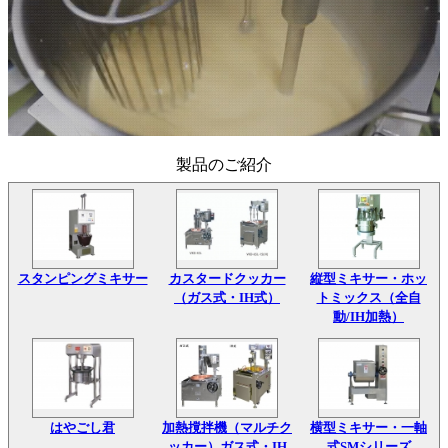
製品のご紹介
スタンピングミキサー
カスタードクッカー
縦型ミキサー・ホッ
（ガス式・IH式）
トミックス（全自
動/IH加熱）
はやごし君
加熱撹拌機（マルチク
横型ミキサー・一軸
ッカー）ガス式・IH
式SMシリーズ