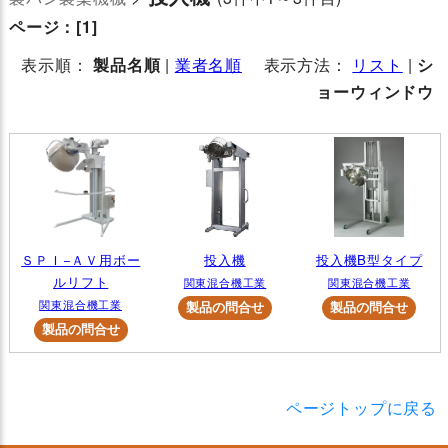
ページ：
[1]
表示順：
製品名順
|
業者名順
表示方法：
リスト
|
シ
ョーウィンドウ
ＳＰＩ−ＡＶ用ボー
投入機
投入機B型タイプ
ルリフト
関東混合機工業
関東混合機工業
関東混合機工業
ページトップに戻る