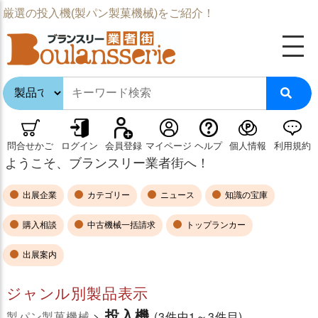
厳選の投入機(製パン製菓機械)をご紹介！
問合せかご
ログイン
会員登録
マイページ
ヘルプ
個人情報
利用規約
ようこそ、ブランスリー業者街へ！
出展企業
カテゴリー
ニュース
知識の宝庫
購入相談
中古機械一括請求
トップランカー
出展案内
ジャンル別製品表示
投入機
製パン製菓機械
>
(3件中1～3件目)