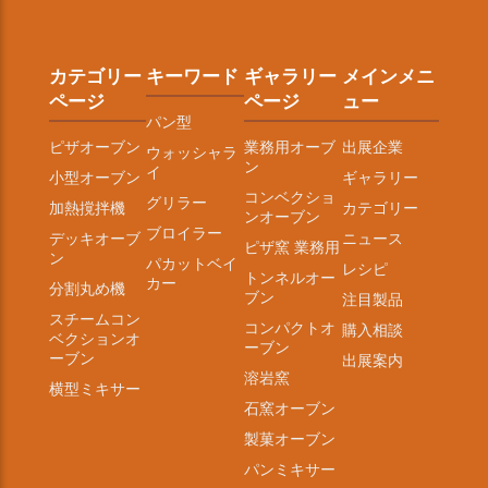
カテゴリー
キーワード
ギャラリー
メインメニ
ページ
ページ
ュー
パン型
ピザオーブン
業務用オーブ
出展企業
ウォッシャラ
ン
イ
小型オーブン
ギャラリー
コンベクショ
グリラー
加熱撹拌機
カテゴリー
ンオーブン
ブロイラー
デッキオーブ
ニュース
ピザ窯 業務用
ン
パカットベイ
レシピ
トンネルオー
カー
分割丸め機
ブン
注目製品
スチームコン
コンパクトオ
購入相談
ベクションオ
ーブン
ーブン
出展案内
溶岩窯
横型ミキサー
石窯オーブン
製菓オーブン
パンミキサー