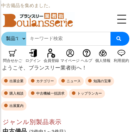
中古備品を集めました。
問合せかご
ログイン
会員登録
マイページ
ヘルプ
個人情報
利用規約
ようこそ、ブランスリー業者街へ！
出展企業
カテゴリー
ニュース
知識の宝庫
購入相談
中古機械一括請求
トップランカー
出展案内
ジャンル別製品表示
中古備品
(2件中1～2件目)