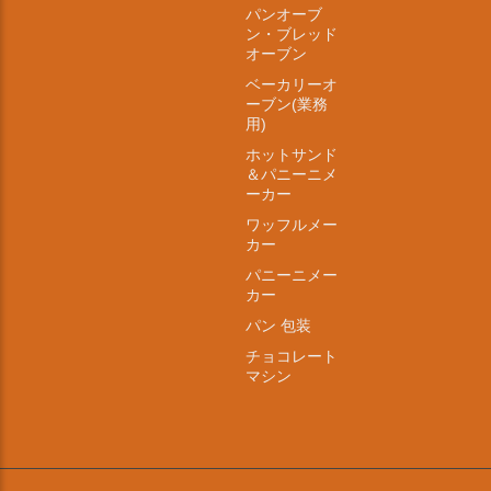
パンオーブ
ン・ブレッド
オーブン
ベーカリーオ
ーブン(業務
用)
ホットサンド
＆パニーニメ
ーカー
ワッフルメー
カー
パニーニメー
カー
パン 包装
チョコレート
マシン