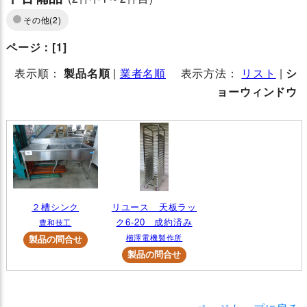
その他
(2)
ページ：
[1]
表示順：
製品名順
|
業者名順
表示方法：
リスト
|
シ
ョーウィンドウ
２槽シンク
リユース 天板ラッ
ク6-20 成約済み
豊和技工
櫛澤電機製作所