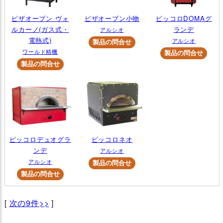
ピザオーブン ヴォ
ピザオーブン小物
ピッコロDOMAグ
ルカーノ(ガス式・
ランデ
アルシオ
電熱式)
アルシオ
ワールド精機
ピッコロデュオグラ
ピッコロネオ
ンデ
アルシオ
アルシオ
[
次の9件>>
]