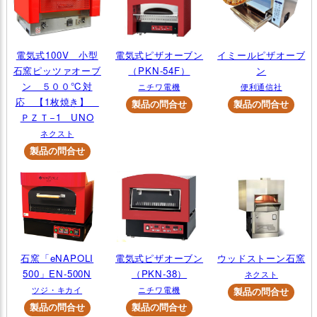
電気式100V 小型
電気式ピザオーブン
イミールピザオーブ
石窯ピッツァオーブ
（PKN-54F）
ン
ン ５００℃対
ニチワ電機
便利通信社
応 【1枚焼き】
ＰＺＴ−1 UNO
ネクスト
石窯「eNAPOLI
電気式ピザオーブン
ウッドストーン石窯
500」EN-500N
（PKN-38）
ネクスト
ツジ・キカイ
ニチワ電機