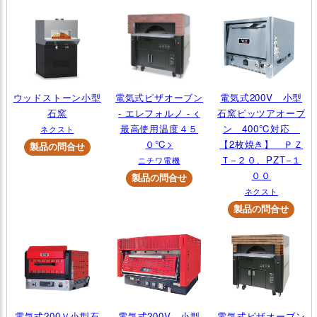
ウッドストーン小型
電気式ピザオーブン
電気式200V 小型
石窯
- エレフォルノ - <
石窯ピッツアオーブ
最高使用温度４５
ン 400℃対応
ネクスト
０℃>
【2枚焼き】 ＰＺ
Ｔ−２０、PZT−１
ニチワ電機
００
ネクスト
電気式200Ｖ小型石
電気式200V 小型
電気式ピザオーブン