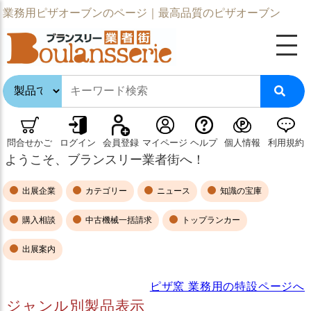
業務用ピザオーブンのページ｜最高品質のピザオーブン
問合せかご
ログイン
会員登録
マイページ
ヘルプ
個人情報
利用規約
ようこそ、ブランスリー業者街へ！
出展企業
カテゴリー
ニュース
知識の宝庫
購入相談
中古機械一括請求
トップランカー
出展案内
ピザ窯 業務用の特設ページへ
ジャンル別製品表示