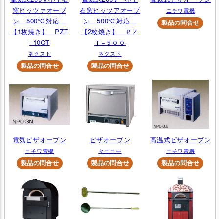
窯ピッツァオーブ
石窯ピッツアオーブ
ニチワ電機
ン 500℃対応
ン 500℃対応
【1枚焼き】 PZT
【2枚焼き】 ＰＺ
ｰ10GT
Ｔ−５００
ネクスト
ネクスト
電気ピザオーブン
ピザオーブン
高温式ピザオーブン
ニチワ電機
タニコー
ニチワ電機