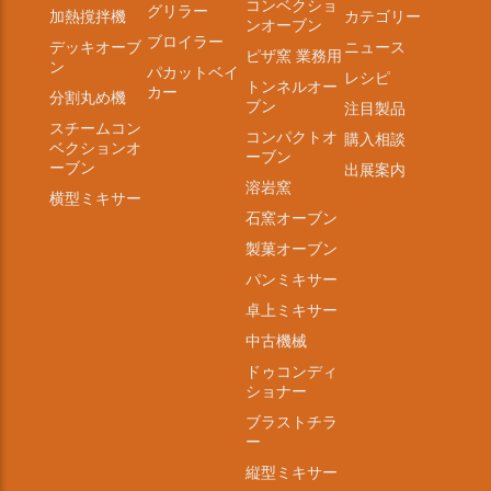
コンベクショ
グリラー
加熱撹拌機
カテゴリー
ンオーブン
ブロイラー
デッキオーブ
ニュース
ピザ窯 業務用
ン
パカットベイ
レシピ
トンネルオー
カー
分割丸め機
ブン
注目製品
スチームコン
コンパクトオ
購入相談
ベクションオ
ーブン
ーブン
出展案内
溶岩窯
横型ミキサー
石窯オーブン
製菓オーブン
パンミキサー
卓上ミキサー
中古機械
ドゥコンディ
ショナー
ブラストチラ
ー
縦型ミキサー