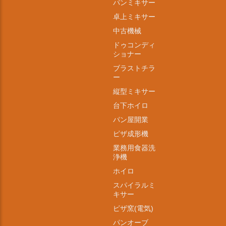
パンミキサー
卓上ミキサー
中古機械
ドゥコンディ
ショナー
ブラストチラ
ー
縦型ミキサー
台下ホイロ
パン屋開業
ピザ成形機
業務用食器洗
浄機
ホイロ
スパイラルミ
キサー
ピザ窯(電気)
パンオーブ