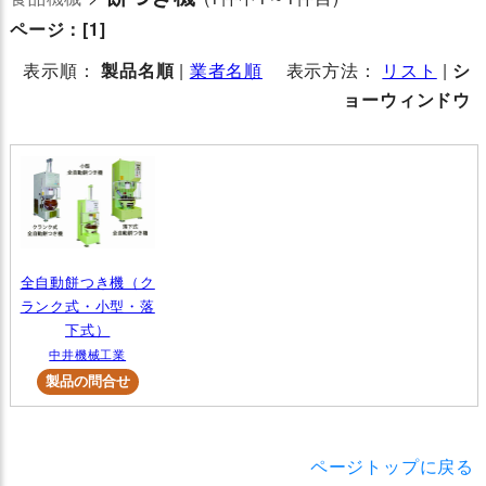
ページ：
[1]
表示順：
製品名順
|
業者名順
表示方法：
リスト
|
シ
ョーウィンドウ
全自動餅つき機（ク
ランク式・小型・落
下式）
中井機械工業
ページトップに戻る