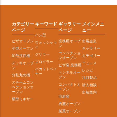
カテゴリー
キーワード
ギャラリー
メインメニ
ページ
ページ
ュー
パン型
ピザオーブン
業務用オーブ
出展企業
ウォッシャラ
ン
イ
小型オーブン
ギャラリー
コンベクショ
グリラー
加熱撹拌機
カテゴリー
ンオーブン
ブロイラー
デッキオーブ
ニュース
ピザ窯 業務用
ン
パカットベイ
レシピ
トンネルオー
カー
分割丸め機
ブン
注目製品
スチームコン
コンパクトオ
購入相談
ベクションオ
ーブン
ーブン
出展案内
溶岩窯
横型ミキサー
石窯オーブン
製菓オーブン