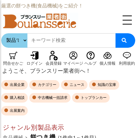
厳選の餅つき機(食品機械)をご紹介！
問合せかご
ログイン
会員登録
マイページ
ヘルプ
個人情報
利用規約
ようこそ、ブランスリー業者街へ！
出展企業
カテゴリー
ニュース
知識の宝庫
購入相談
中古機械一括請求
トップランカー
出展案内
ジャンル別製品表示
餅つき機
食品機械
>
(1件中1～1件目)