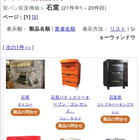
石窯
製パン製菓機械
>
(21件中1～20件目)
ページ：
[1]
[
2
]
表示順：
製品名順
|
業者名順
表示方法：
リスト
|
シ
ョーウィンドウ
[
次の1件>>
]
石窯
石窯パティスリーオ
石室窯
ーブン「エレガン
ダイユー
コトブキベーキングマ
ス」
シン
ツジ・キカイ