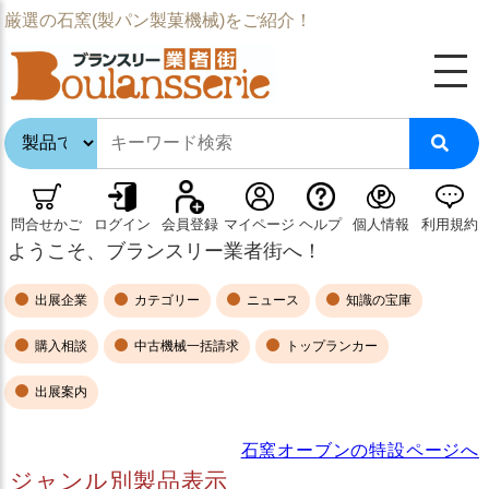
厳選の石窯(製パン製菓機械)をご紹介！
問合せかご
ログイン
会員登録
マイページ
ヘルプ
個人情報
利用規約
ようこそ、ブランスリー業者街へ！
出展企業
カテゴリー
ニュース
知識の宝庫
購入相談
中古機械一括請求
トップランカー
出展案内
石窯オーブンの特設ページへ
ジャンル別製品表示