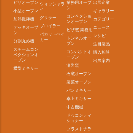
ピザオーブン
業務用オーブ
出展企業
ウォッシャラ
ン
イ
小型オーブン
ギャラリー
コンベクショ
グリラー
加熱撹拌機
カテゴリー
ンオーブン
ブロイラー
デッキオーブ
ニュース
ピザ窯 業務用
ン
パカットベイ
レシピ
トンネルオー
カー
分割丸め機
ブン
注目製品
スチームコン
コンパクトオ
購入相談
ベクションオ
ーブン
ーブン
出展案内
溶岩窯
横型ミキサー
石窯オーブン
製菓オーブン
パンミキサー
卓上ミキサー
中古機械
ドゥコンディ
ショナー
ブラストチラ