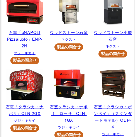
石窯「eNAPOLI
ウッドストーン石窯
ウッドストーン小型
Pizzaiuolo」ENP-
石窯
ネクスト
2N
ネクスト
ツジ・キカイ
石窯「クラシカ・ナ
石窯クラシカ・ナポ
石窯「クラシカ・ポ
ポリ」CLN-2GX
リ ロッサ CLN-
ンペイ」（スタンダ
1GX
ードモデル）CDP-
ツジ・キカイ
4
ツジ・キカイ
ツジ・キカイ