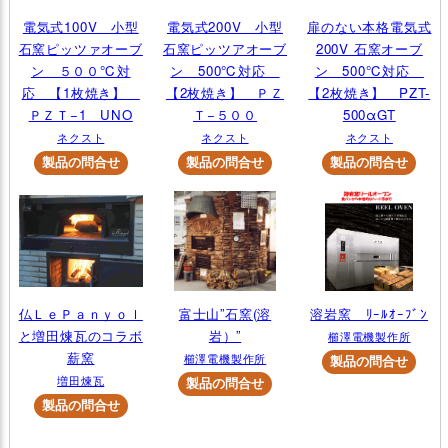
電気式100V 小型
電気式200V 小型
扉のない本格電気式
石窯ピッツァオーブ
石窯ピッツアオーブ
200V 石窯オーブ
ン ５００℃対
ン 500℃対応
ン 500℃対応
応 【1枚焼き】
【2枚焼き】 ＰＺ
【2枚焼き】 PZT-
ＰＺＴ−1 UNO
Ｔ−５００
500αGT
ネクスト
ネクスト
ネクスト
仏ＬｅＰａｎｙｏｌ
富士山”石窯(溶
溶岩窯 ﾘｰﾙｵｰﾌﾞﾝ
と増田煉瓦のコラボ
岩）”
櫛澤電機製作所
薪窯
櫛澤電機製作所
増田煉瓦