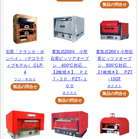
石窯「クラシカ・ポ
電気式200V 小型
電気式200Ｖ小型石
ンペイ」（デコラテ
石窯ピッツアオーブ
窯ピッツァオーブ
ィブモデル） CLP-
ン 400℃対応
ン 500℃対応
4
【2枚焼き】 ＰＺ
【1枚焼き】 PZT
Ｔ−２０、PZT−１
ｰ10GT
ツジ・キカイ
００
ネクスト
ネクスト