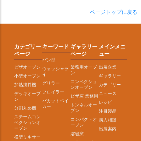
ページトップに戻る
カテゴリー
キーワード
ギャラリー
メインメニ
ページ
ページ
ュー
パン型
ピザオーブン
業務用オーブ
出展企業
ウォッシャラ
ン
イ
小型オーブン
ギャラリー
コンベクショ
グリラー
加熱撹拌機
カテゴリー
ンオーブン
ブロイラー
デッキオーブ
ニュース
ピザ窯 業務用
ン
パカットベイ
レシピ
トンネルオー
カー
分割丸め機
ブン
注目製品
スチームコン
コンパクトオ
購入相談
ベクションオ
ーブン
ーブン
出展案内
溶岩窯
横型ミキサー