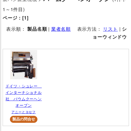
1～1件目)
ページ：
[1]
表示順：
製品名順
|
業者名順
表示方法：
リスト
|
シ
ョーウィンドウ
ドイツ・シュレー
インターナショナル
社 バウムクーヘン
オーブン
アニーとヨセフ