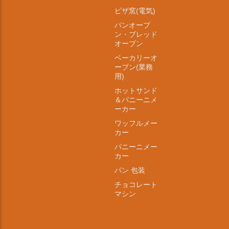
ピザ窯(電気)
パンオーブ
ン・ブレッド
オーブン
ベーカリーオ
ーブン(業務
用)
ホットサンド
＆パニーニメ
ーカー
ワッフルメー
カー
パニーニメー
カー
パン 包装
チョコレート
マシン