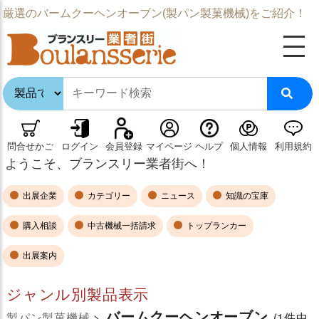
厳選のバームクーヘンオーブン(製パン製菓機械)をご紹介！
問合せかご
ログイン
会員登録
マイページ
ヘルプ
個人情報
利用規約
ようこそ、ブランスリー業者街へ！
出展企業
カテゴリー
ニュース
知識の宝庫
購入相談
中古機械一括請求
トップランカー
出展案内
ジャンル別製品表示
バームクーヘンオーブン
製パン製菓機械
>
(1件中