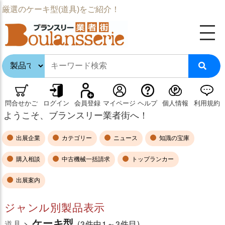
厳選のケーキ型(道具)をご紹介！
問合せかご
ログイン
会員登録
マイページ
ヘルプ
個人情報
利用規約
ようこそ、ブランスリー業者街へ！
出展企業
カテゴリー
ニュース
知識の宝庫
購入相談
中古機械一括請求
トップランカー
出展案内
ジャンル別製品表示
ケーキ型
道具
>
(3件中1～3件目)