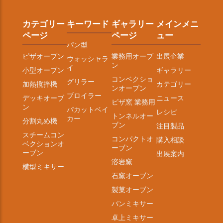
カテゴリー
キーワード
ギャラリー
メインメニ
ページ
ページ
ュー
パン型
ピザオーブン
業務用オーブ
出展企業
ウォッシャラ
ン
イ
小型オーブン
ギャラリー
コンベクショ
グリラー
加熱撹拌機
カテゴリー
ンオーブン
ブロイラー
デッキオーブ
ニュース
ピザ窯 業務用
ン
パカットベイ
レシピ
トンネルオー
カー
分割丸め機
ブン
注目製品
スチームコン
コンパクトオ
購入相談
ベクションオ
ーブン
ーブン
出展案内
溶岩窯
横型ミキサー
石窯オーブン
製菓オーブン
パンミキサー
卓上ミキサー