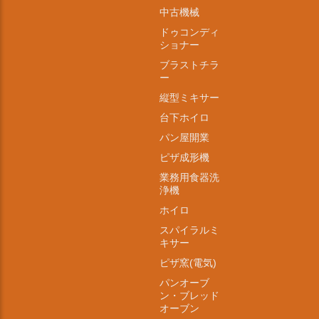
中古機械
ドゥコンディ
ショナー
ブラストチラ
ー
縦型ミキサー
台下ホイロ
パン屋開業
ピザ成形機
業務用食器洗
浄機
ホイロ
スパイラルミ
キサー
ピザ窯(電気)
パンオーブ
ン・ブレッド
オーブン