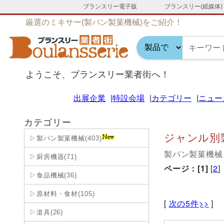
ブランスリー電子版
ブランスリー(紙媒体)
厳選のミキサー(製パン製菓機械)をご紹介！
ようこそ、ブランスリー業者街へ！
出展企業
特設会場
カテゴリー
ニュー
カテゴリー
ジャンル別
▷製パン製菓機械(403)
製パン製菓機械
▷厨房機器(71)
ページ：
[1]
[
2
]
▷食品機械(36)
▷原材料・食材(105)
[
次の5件>>
]
▷道具(26)