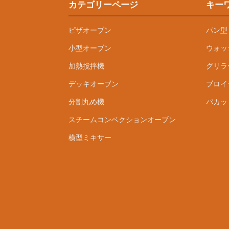
カテゴリーページ
キー
ピザオーブン
パン型
小型オーブン
ウォッ
加熱撹拌機
グリラ
デッキオーブン
ブロイ
分割丸め機
パカッ
スチームコンベクションオーブン
横型ミキサー