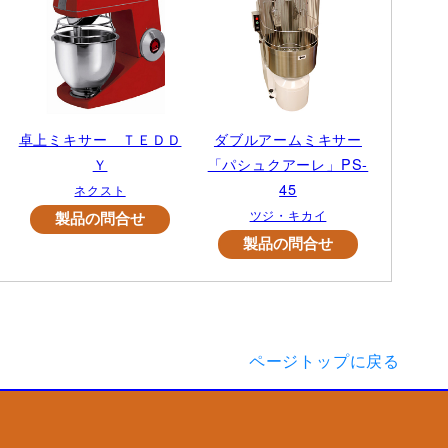
卓上ミキサー ＴＥＤＤ
ダブルアームミキサー
Ｙ
「パシュクアーレ」PS-
45
ネクスト
ツジ・キカイ
ページトップに戻る