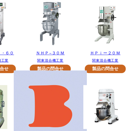
０・６０
ＮＨＰ−３０Ｍ
ＨＰｉー２０Ｍ
機工業
関東混合機工業
関東混合機工業