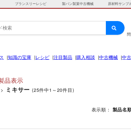
ブランスリーレシピ
製パン製菓中古機械
原材料サンプ
問
ス
知識の宝庫
レシピ
注目製品
購入相談
中古機械
中
製品表示
ミキサー
>
(25件中1～20件目)
表示順：
製品名