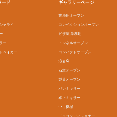
ワード
ギャラリーページ
業務用オーブン
シャライ
コンベクションオーブン
ー
ピザ窯 業務用
ラー
トンネルオーブン
トベイカー
コンパクトオーブン
溶岩窯
石窯オーブン
製菓オーブン
パンミキサー
卓上ミキサー
中古機械
ドゥコンディショナー