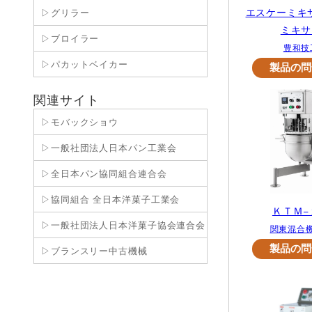
エスケーミキサ
▷グリラー
ミキサ
▷ブロイラー
豊和技
▷パカットベイカー
関連サイト
▷モバックショウ
▷一般社団法人日本パン工業会
▷全日本パン協同組合連合会
▷協同組合 全日本洋菓子工業会
ＫＴＭ−
▷一般社団法人日本洋菓子協会連合会
関東混合
▷ブランスリー中古機械