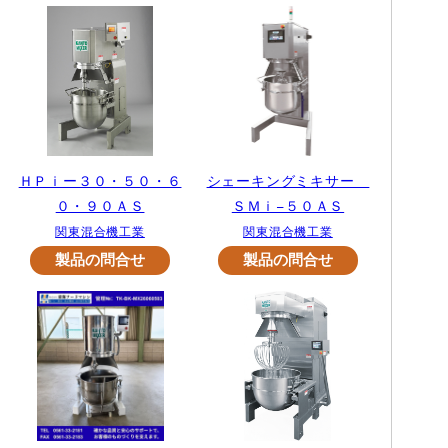
ＨＰｉー３０・５０・６
シェーキングミキサー
０・９０ＡＳ
ＳＭｉ−５０ＡＳ
関東混合機工業
関東混合機工業