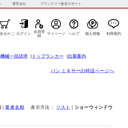
ル
運営会社
ブランスリー販促サポート
会員登
合せかご
ログイン
マイページ
ヘルプ
個人情報
利用規約
録
古機械一括請求
トップランカー
出展案内
パン ミキサーの特設ページへ
順
|
業者名順
表示方法：
リスト
|
ショーウィンドウ