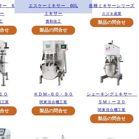
ー 60L
エスケーミキサー 60L
各種ミキサーシリーズ
ー
ミキサー
スズキ産業
工
豊和技工
１０
ＫＤＭ−６０・９０
シェーキングミキサー
ＳＭｉー３０
機工業
関東混合機工業
関東混合機工業