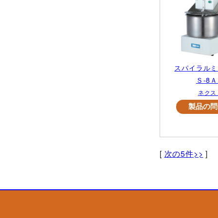
スパイラル
Ｓ-8
ネクス
[
次の5件>>
]