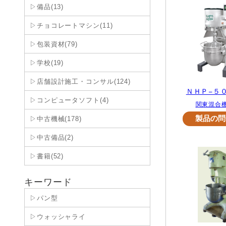
▷備品(13)
▷チョコレートマシン(11)
▷包装資材(79)
▷学校(19)
▷店舗設計施工・コンサル(124)
ＮＨＰ−５
▷コンピュータソフト(4)
関東混合
▷中古機械(178)
▷中古備品(2)
▷書籍(52)
キーワード
▷パン型
▷ウォッシャライ