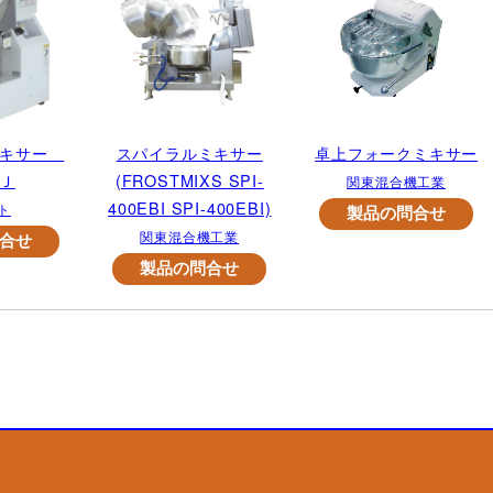
ミキサー
スパイラルミキサー
卓上フォークミキサー
ＡＪ
(FROSTMIXS SPI-
関東混合機工業
400EBI SPI-400EBI)
ト
関東混合機工業