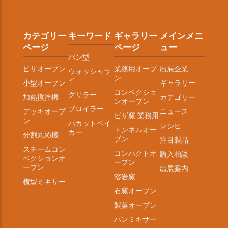
カテゴリー
キーワード
ギャラリー
メインメニ
ページ
ページ
ュー
パン型
ピザオーブン
業務用オーブ
出展企業
ウォッシャラ
ン
イ
小型オーブン
ギャラリー
コンベクショ
グリラー
加熱撹拌機
カテゴリー
ンオーブン
ブロイラー
デッキオーブ
ニュース
ピザ窯 業務用
ン
パカットベイ
レシピ
トンネルオー
カー
分割丸め機
ブン
注目製品
スチームコン
コンパクトオ
購入相談
ベクションオ
ーブン
ーブン
出展案内
溶岩窯
横型ミキサー
石窯オーブン
製菓オーブン
パンミキサー