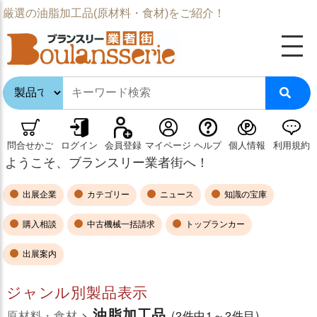
厳選の油脂加工品(原材料・食材)をご紹介！
問合せかご
ログイン
会員登録
マイページ
ヘルプ
個人情報
利用規約
ようこそ、ブランスリー業者街へ！
出展企業
カテゴリー
ニュース
知識の宝庫
購入相談
中古機械一括請求
トップランカー
出展案内
ジャンル別製品表示
油脂加工品
原材料・食材
>
(2件中1～2件目)