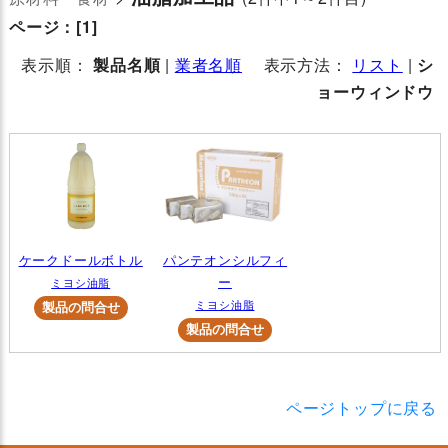
ページ：
[1]
表示順：
製品名順
|
業者名順
表示方法：
リスト
|
シ
ョーウィンドウ
ケークドールボトル
パンテオンシルフィ
ー
ミヨシ油脂
ミヨシ油脂
ページトップに戻る