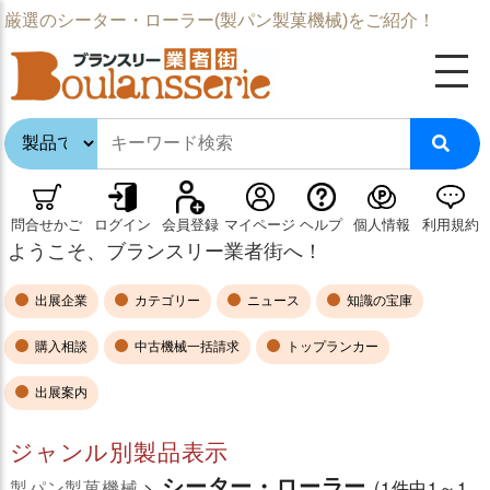
厳選のシーター・ローラー(製パン製菓機械)をご紹介！
問合せかご
ログイン
会員登録
マイページ
ヘルプ
個人情報
利用規約
ようこそ、ブランスリー業者街へ！
出展企業
カテゴリー
ニュース
知識の宝庫
購入相談
中古機械一括請求
トップランカー
出展案内
ジャンル別製品表示
シーター・ローラー
製パン製菓機械
>
(1件中1～1