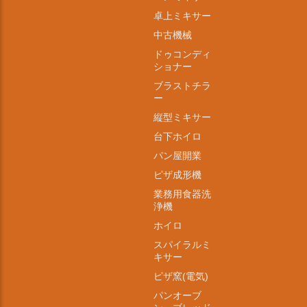
卓上ミキサー
中古機械
ドゥコンディ
ショナー
ブラストチラ
ー
縦型ミキサー
台下ホイロ
パン屋開業
ピザ成形機
業務用食器洗
浄機
ホイロ
スパイラルミ
キサー
ピザ窯(電気)
パンオーブ