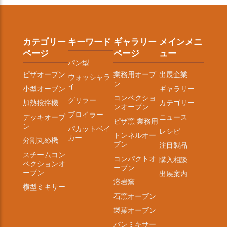
カテゴリー
キーワード
ギャラリー
メインメニ
ページ
ページ
ュー
パン型
ピザオーブン
業務用オーブ
出展企業
ウォッシャラ
ン
イ
小型オーブン
ギャラリー
コンベクショ
グリラー
加熱撹拌機
カテゴリー
ンオーブン
ブロイラー
デッキオーブ
ニュース
ピザ窯 業務用
ン
パカットベイ
レシピ
トンネルオー
カー
分割丸め機
ブン
注目製品
スチームコン
コンパクトオ
購入相談
ベクションオ
ーブン
ーブン
出展案内
溶岩窯
横型ミキサー
石窯オーブン
製菓オーブン
パンミキサー